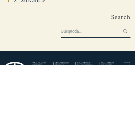
1
2
Suivant »
Search
Secrétariat régional de l’Europe du Sud et de la Méditerranée
OVPM (Mairie de Cordoue)
Calle Rey Heredia, 22. 14003 Córdoba.
+34 957 200 522
europa-del-sur@ovpm.org
Secretaría Regional Europa del Sur/Mediterráneo OCPM