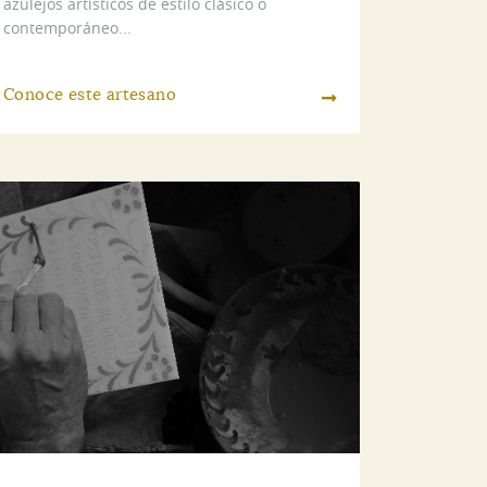
azulejos artísticos de estilo clásico o
contemporáneo...
Conoce este artesano