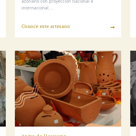
azoriano con proyección nacional e
internacional....
Conoce este artesano