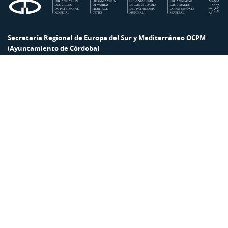
Secretaría Regional de Europa del Sur y Mediterráneo OCPM
(Ayuntamiento de Córdoba)
Calle Rey Heredia, 22. 14003 Córdoba · España
+34 957 200 522
europa-del-sur@ovpm.org
Secretaría Regional Europa del Sur/Mediterráneo OCPM
(Ayuntamiento de Córdoba)
Rey Heredia, 22,
14003 Córdoba · España
00 34 957 200 522
·
00 34 659 832 886
europa-del-sur@ovpm.org
Política de privacidad
Política de cookies