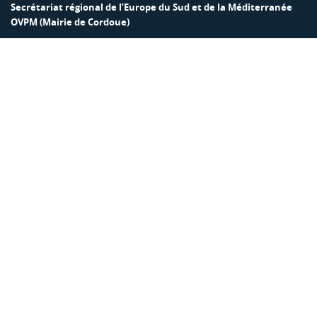
Secrétariat régional de l’Europe du Sud et de la Méditerranée
OVPM (Mairie de Cordoue)
Calle Rey Heredia, 22. 14003 Córdoba.
+34 957 200 522
europa-del-sur@ovpm.org
Secretaría Regional Europa del Sur/Mediterráneo OCPM
(Ayuntamiento de Córdoba)
Rey Heredia, 22,
14003 Córdoba · España
00 34 957 200 522
·
00 34 659 832 886
europa-del-sur@ovpm.org
Política de privacidad
Política de cookies