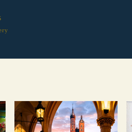
5
ery