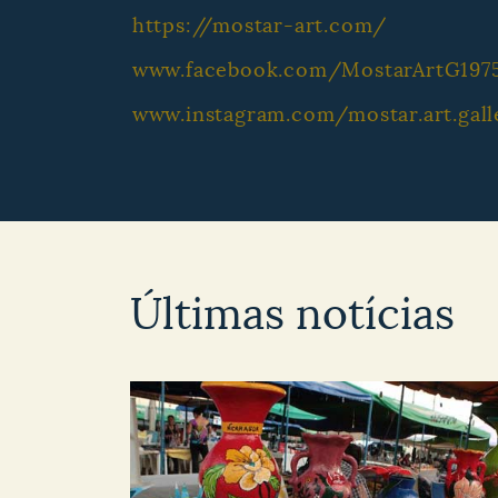
https://mostar-art.com/
www.facebook.com/MostarArtG197
www.instagram.com/mostar.art.gall
Últimas notícias