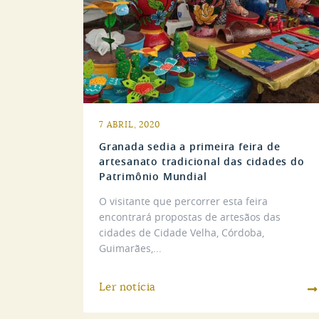
7 ABRIL, 2020
Granada sedia a primeira feira de
artesanato tradicional das cidades do
Patrimônio Mundial
O visitante que percorrer esta feira
encontrará propostas de artesãos das
cidades de Cidade Velha, Córdoba,
Guimarães,...
Ler notícia