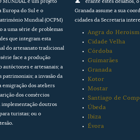
 MUNDIAL é um projeto
erante estes desafios, 
a Europa do Sul e o
Granada assume a sua coord
Património Mundial (OCPM)
cidades da Secretaria intere
ão a uma série de problemas
Angra do Heroism
des que integram esta
Cidade Velha
al do artesanato tradicional
Córdoba
série face a produção
Guimarães
 autóctones e artesanais; a
Granada
patrimoniais; a invasão da
Kotor
a emigração dos ateliers
Mostar
aparição dos comércios
Santiago de Comp
 à implementação doutros
Úbeda
para turistas; ou o
Ibiza
tesão.
Évora