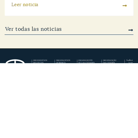
Leer noticia
Ver todas las noticias
Secretaría Regional de Europa del Sur y Mediterráneo OCPM
(Ayuntamiento de Córdoba)
Calle Rey Heredia, 22. 14003 Córdoba · España
+34 957 200 522
europa-del-sur@ovpm.org
Secretaría Regional Europa del Sur/Mediterráneo OCPM
(Ayuntamiento de Córdoba)