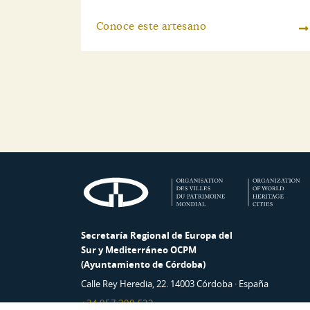
Conoce este artesano
Secretaría Regional de Europa del
Sur y Mediterráneo OCPM
(Ayuntamiento de Córdoba)
Calle Rey Heredia, 22. 14003 Córdoba · España
+34 957 200 522