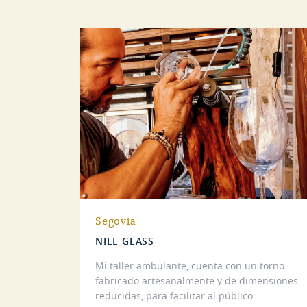
Segovia
NILE GLASS
Mi taller ambulante, cuenta con un torno
fabricado artesanalmente y de dimensiones
reducidas, para facilitar al público...